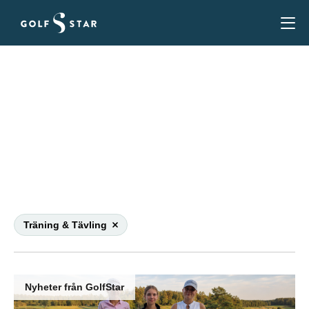
Träning & Tävling
Artiklar om Träning och Tävlingar på GolfStar. Om
våra samarbetspartners på våra anläggningar som
driver träningsverksamhet.
Träning & Tävling
Nyheter från GolfStar