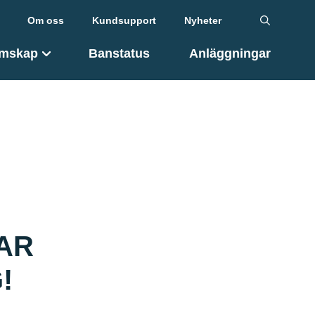
Om oss
Kundsupport
Nyheter
mskap
Banstatus
Anläggningar
AR
!