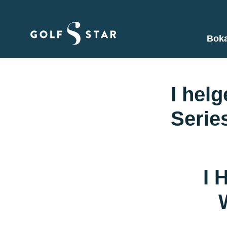
Boka
I hel
Serie
I