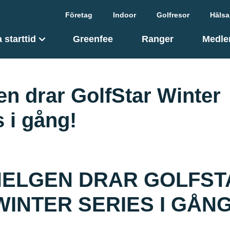
Företag
Indoor
Golfresor
Hälsa
 starttid
Greenfee
Ranger
Medle
gen drar GolfStar Winter
s i gång!
 HELGEN DRAR GOLFST
WINTER SERIES I GÅNG