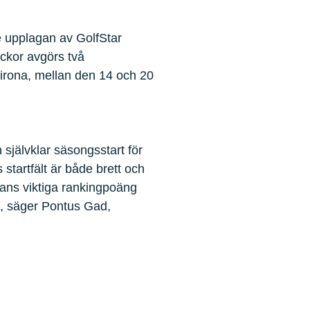
e upplagan av GolfStar
eckor avgörs två
Girona, mellan den 14 och 20
 självklar säsongsstart för
startfält är både brett och
mans viktiga rankingpoäng
vå, säger Pontus Gad,