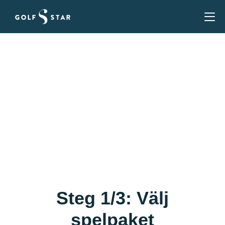
Köp Spelpaket &
Golfmedlemskap
Du behöver ett spelpaket för att spela på GolfStars
banor. Och ett medlemskap i en golfklubb för Golf-
ID, handicap, kunna tävla och boka andra banor.
Steg 1/3: Välj
spelpaket