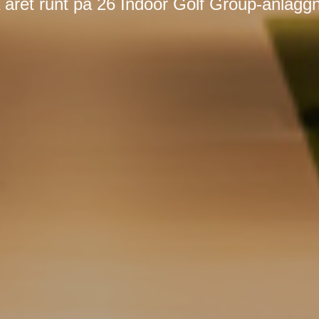
 året runt på 26 Indoor Golf Group-anläggn