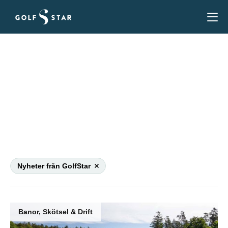
Nyheter från GolfStar
Nyheter om GolfStar – allt från status på banor till
förvärv av nya anläggningar. Och allting
däremellan.
Nyheter från GolfStar
Banor, Skötsel & Drift