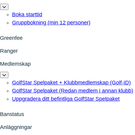
Boka starttid
Gruppbokning (min 12 personer)
Greenfee
Ranger
Medlemskap
GolfStar Spelpaket + Klubbmedlemskap (Golf-ID)
GolfStar Spelpaket (Redan medlem i annan klubb)
Uppgradera ditt befintliga GolfStar Spelpaket
Banstatus
Anläggningar