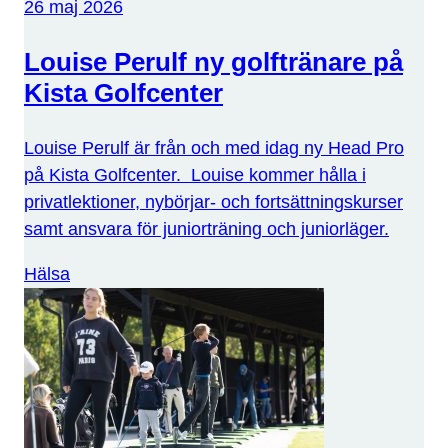
26 maj 2026
Louise Perulf ny golftränare på
Kista Golfcenter
Louise Perulf är från och med idag ny Head Pro
på Kista Golfcenter. Louise kommer hålla i
privatlektioner, nybörjar- och fortsättningskurser
samt ansvara för juniorträning och juniorläger.
Hälsa