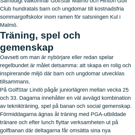
Samtidigt välkomnar GolfStar Malmö och Hinton Golf
Club hundratals barn och ungdomar till kostnadsfria
sommargolfskolor inom ramen för satsningen Kul i
Malmö.
Träning, spel och
gemenskap
Oavsett om man är nybörjare eller redan spelar
regelbundet är målet detsamma: att skapa en rolig och
inspirerande miljö där barn och ungdomar utvecklas
tillsammans.
På GolfStar Lindö pågår juniorlägren mellan vecka 25
och 33. Dagarna innehåller en väl avvägd kombination
av teknikträning, spel på banan och social gemenskap.
Förmiddagarna ägnas åt träning med PGA-utbildade
tränare och efter lunch flyttar verksamheten ut på
golfbanan där deltagarna får omsätta sina nya