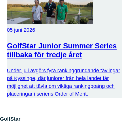
05 juni 2026
GolfStar Junior Summer Series
tillbaka för tredje året
Under juli avgörs fyra rankinggrundande tävlingar
på Kyssinge, där juniorer från hela landet får
möjlighet att tävla om viktiga rankingpoäng och
placeringar i seriens Order of Merit.
GolfStar