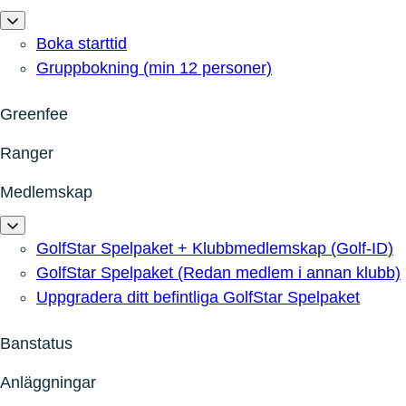
Boka starttid
Gruppbokning (min 12 personer)
Greenfee
Ranger
Medlemskap
GolfStar Spelpaket + Klubbmedlemskap (Golf-ID)
GolfStar Spelpaket (Redan medlem i annan klubb)
Uppgradera ditt befintliga GolfStar Spelpaket
Banstatus
Anläggningar