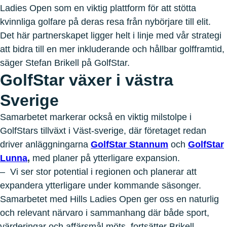
Ladies Open som en viktig plattform för att stötta
kvinnliga golfare på deras resa från nybörjare till elit.
Det här partnerskapet ligger helt i linje med vår strategi
att bidra till en mer inkluderande och hållbar golfframtid,
säger Stefan Brikell på GolfStar.
GolfStar växer i västra
Sverige
Samarbetet markerar också en viktig milstolpe i
GolfStars tillväxt i Väst-sverige, där företaget redan
driver anläggningarna
GolfStar Stannum
och
GolfStar
Lunna
,
med planer på ytterligare expansion.
– Vi ser stor potential i regionen och planerar att
expandera ytterligare under kommande säsonger.
Samarbetet med Hills Ladies Open ger oss en naturlig
och relevant närvaro i sammanhang där både sport,
värderingar och affärsmål möts, fortsätter Brikell.