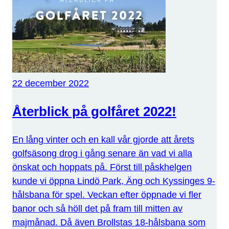
22 december 2022
Återblick på golfåret 2022!
En lång vinter och en kall vår gjorde att årets
golfsäsong drog i gång senare än vad vi alla
önskat och hoppats på. Först till påskhelgen
kunde vi öppna Lindö Park, Äng och Kyssinges 9-
hålsbana för spel. Veckan efter öppnade vi fler
banor och så höll det på fram till mitten av
majmånad. Då även Brollstas 18-hålsbana som