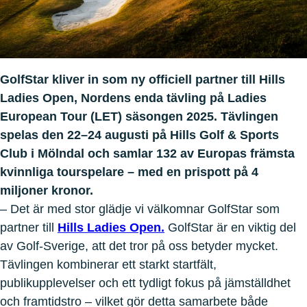
GolfStar kliver in som ny officiell partner till Hills
Ladies Open, Nordens enda tävling på Ladies
European Tour (LET) säsongen 2025. Tävlingen
spelas den 22–24 augusti på Hills Golf & Sports
Club i Mölndal och samlar 132 av Europas främsta
kvinnliga tourspelare – med en prispott på 4
miljoner kronor.
– Det är med stor glädje vi välkomnar GolfStar som
partner till
Hills Ladies Open.
GolfStar är en viktig del
av Golf-Sverige, att det tror på oss betyder mycket.
Tävlingen kombinerar ett starkt startfält,
publikupplevelser och ett tydligt fokus på jämställdhet
och framtidstro – vilket gör detta samarbete både