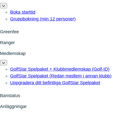
Boka starttid
Gruppbokning (min 12 personer)
Greenfee
Ranger
Medlemskap
GolfStar Spelpaket + Klubbmedlemskap (Golf-ID)
GolfStar Spelpaket (Redan medlem i annan klubb)
Uppgradera ditt befintliga GolfStar Spelpaket
Banstatus
Anläggningar