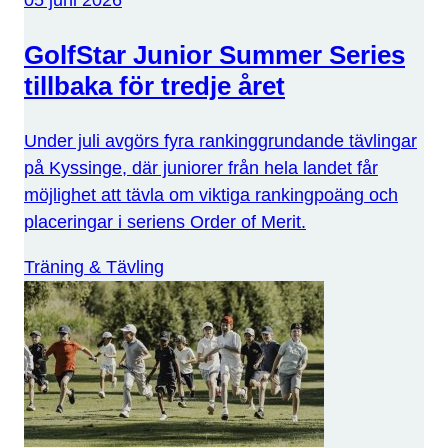
05 juni 2026
GolfStar Junior Summer Series
tillbaka för tredje året
Under juli avgörs fyra rankinggrundande tävlingar
på Kyssinge, där juniorer från hela landet får
möjlighet att tävla om viktiga rankingpoäng och
placeringar i seriens Order of Merit.
Träning & Tävling