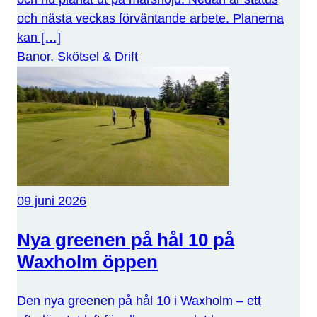
och nästa veckas förväntande arbete. Planerna
kan […]
Banor, Skötsel & Drift
09 juni 2026
Nya greenen på hål 10 på
Waxholm öppen
Den nya greenen på hål 10 i Waxholm – ett