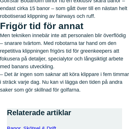
GolfStar Bodaholm tillhör nu en exklusiv skara banor –
endast cirka 15 banor – som gått över till en nästan helt
robotiserad klippning av fairways och ruff.
Frigör tid för annat
Men tekniken innebär inte att personalen blir överflödig
– snarare tvärtom. Med robotarna tar hand om den
repetitiva klippningen frigörs tid för greenkeepers att
fokusera på detaljer, specialytor och långsiktigt arbete
med banans utveckling.
– Det är ingen som saknar att köra klippare i fem timmar
i sträck varje dag. Nu kan vi lägga den tiden på andra
saker som gör skillnad för golfarna.
Relaterade artiklar
Banor, Skötsel & Drift