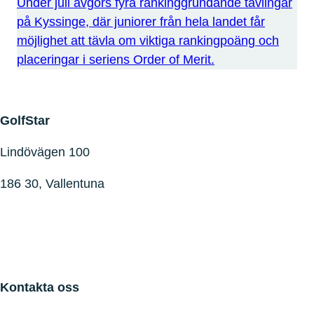
Under juli avgörs fyra rankinggrundande tävlingar
på Kyssinge, där juniorer från hela landet får
möjlighet att tävla om viktiga rankingpoäng och
placeringar i seriens Order of Merit.
GolfStar
Lindövägen 100
186 30, Vallentuna
Kontakta oss