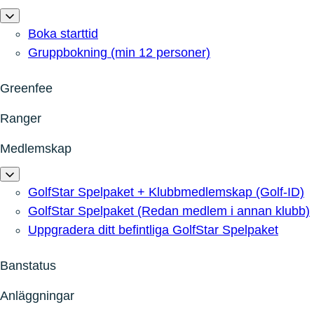
Boka starttid
Gruppbokning (min 12 personer)
Greenfee
Ranger
Medlemskap
GolfStar Spelpaket + Klubbmedlemskap (Golf-ID)
GolfStar Spelpaket (Redan medlem i annan klubb)
Uppgradera ditt befintliga GolfStar Spelpaket
Banstatus
Anläggningar