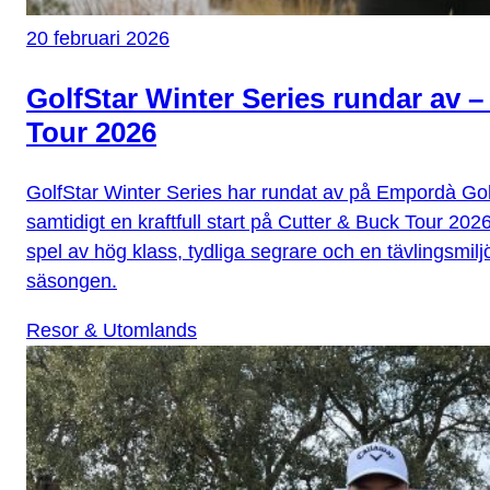
20 februari 2026
GolfStar Winter Series rundar av –
Tour 2026
GolfStar Winter Series har rundat av på Empordà Go
samtidigt en kraftfull start på Cutter & Buck Tour 202
spel av hög klass, tydliga segrare och en tävlingsmilj
säsongen.
Resor & Utomlands