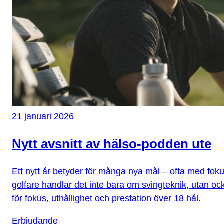
21 januari 2026
Nytt avsnitt av hälso-podden ute
Ett nytt år betyder för många nya mål – ofta med foku
golfare handlar det inte bara om svingteknik, utan oc
för fokus, uthållighet och prestation över 18 hål.
Erbjudande