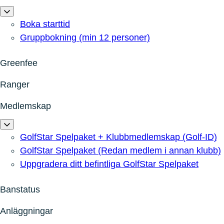
Boka starttid
Gruppbokning (min 12 personer)
Greenfee
Ranger
Medlemskap
GolfStar Spelpaket + Klubbmedlemskap (Golf-ID)
GolfStar Spelpaket (Redan medlem i annan klubb)
Uppgradera ditt befintliga GolfStar Spelpaket
Banstatus
Anläggningar