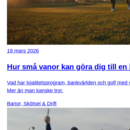
19 mars 2026
Hur små vanor kan göra dig till en 
Vad har lojalitetsprogram, bankvärlden och golf med 
Mer än man kanske tror.
Banor, Skötsel & Drift