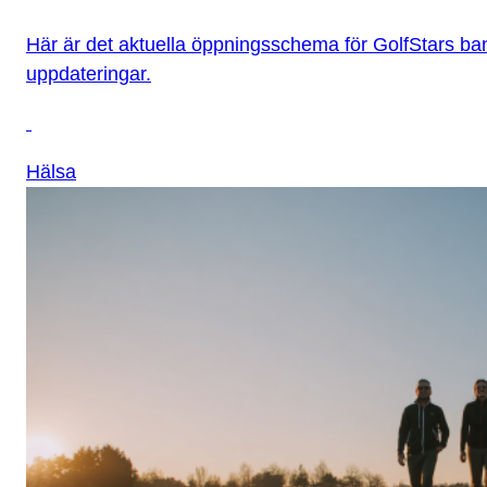
Här är det aktuella öppningsschema för GolfStars ba
uppdateringar.
Hälsa