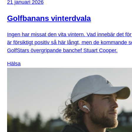
21 januari 2026
Golfbanans vinterdvala
Ingen har missat den vita vintern. Vad innebär det f
är försiktigt positiv så här långt, men de kommande 
GolfStars övergripande banchef Stuart Cooper.
Hälsa