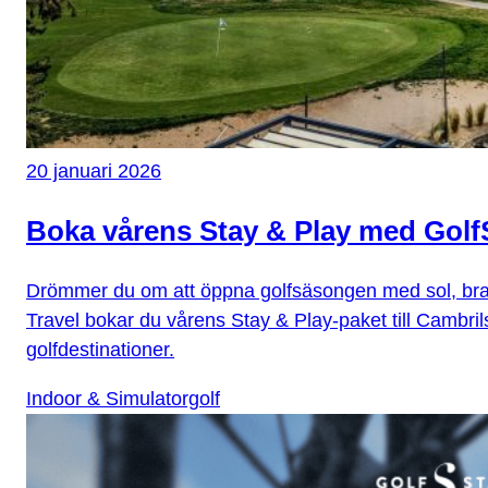
20 januari 2026
Boka vårens Stay & Play med GolfS
Drömmer du om att öppna golfsäsongen med sol, bra 
Travel bokar du vårens Stay & Play-paket till Cambri
golfdestinationer.
Indoor & Simulatorgolf