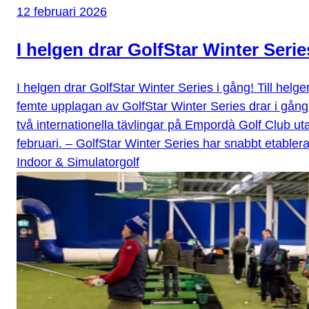
12 februari 2026
I helgen drar GolfStar Winter Serie
I helgen drar GolfStar Winter Series i gång! Till hel
femte upplagan av GolfStar Winter Series drar i gång
två internationella tävlingar på Empordà Golf Club u
februari. – GolfStar Winter Series har snabbt etablera
Indoor & Simulatorgolf