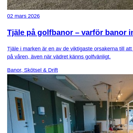
02 mars 2026
Tjäle på golfbanor – varför banor 
Tjäle i marken är en av de viktigaste orsakerna till at
på våren, även när vädret känns golfvänligt.
Banor, Skötsel & Drift