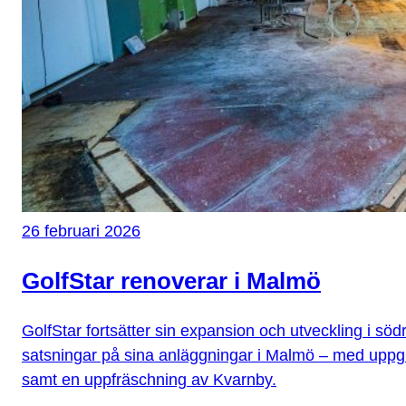
26 februari 2026
GolfStar renoverar i Malmö
GolfStar fortsätter sin expansion och utveckling i sö
satsningar på sina anläggningar i Malmö – med upp
samt en uppfräschning av Kvarnby.