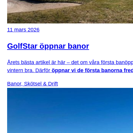
11 mars 2026
GolfStar öppnar banor
Årets bästa artikel är här – det om våra första banöp
vintern bra. Därför
öppnar vi de första banorna fre
Banor, Skötsel & Drift