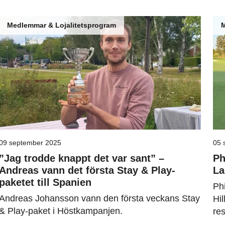
Medlemmar & Lojalitetsprogram
M
09 september 2025
05 
”Jag trodde knappt det var sant” –
Ph
Andreas vann det första Stay & Play-
La
paketet till Spanien
Ph
Andreas Johansson vann den första veckans Stay
Hi
& Play-paket i Höstkampanjen.
re