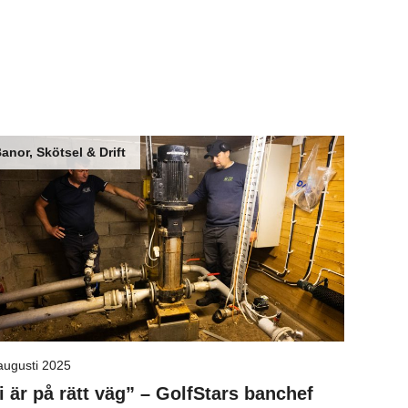
anor, Skötsel & Drift
augusti 2025
i är på rätt väg” – GolfStars banchef