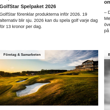
om
GolfStar Spelpaket 2026
– D
GolfStar förenklar produkterna inför 2026. 19
Men
alternativ blir sju. 2026 kan du spela golf varje dag
öv
för 13 kronor per dag.
på
Företag & Samarbeten
B