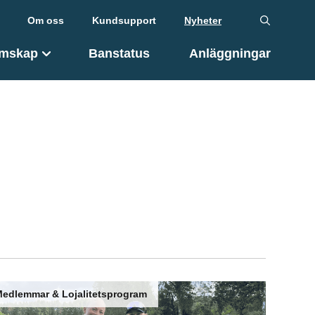
Om oss
Kundsupport
Nyheter
mskap
Banstatus
Anläggningar
edlemmar & Lojalitetsprogram