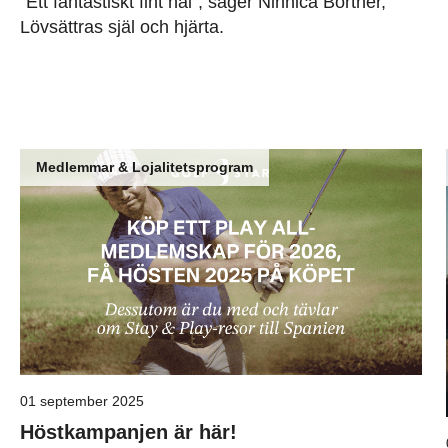
”Ett fantastiskt fint hål”, säger Ninnica Börtner,
Lövsättras själ och hjärta.
Medlemmar & Lojalitetsprogram
01 september 2025
Höstkampanjen är här!