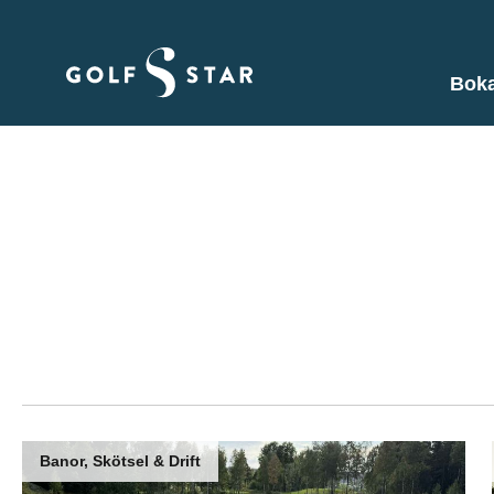
Boka
Aktuellt
Här hittar du aktuella nyheter, erbju
våra samarbetspartners.
Banor, Skötsel & Drift