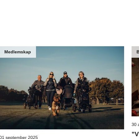
Medlemskap
B
30 
”V
01 september 2025