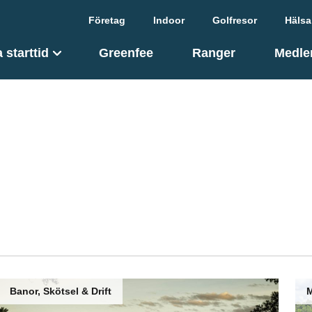
Företag
Indoor
Golfresor
Hälsa
 starttid
Greenfee
Ranger
Medle
danden med mera från GolfStar och
Banor, Skötsel & Drift
M