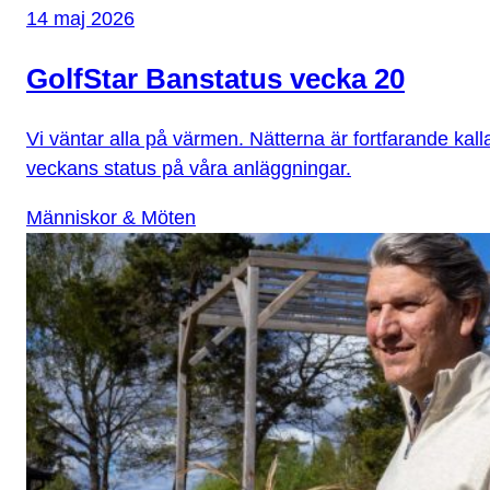
14 maj 2026
GolfStar Banstatus vecka 20
Vi väntar alla på värmen. Nätterna är fortfarande kall
veckans status på våra anläggningar.
Människor & Möten