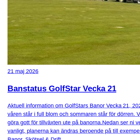
21 maj 2026
Banstatus GolfStar Vecka 21
Aktuell information om GolfStars Banor Vecka 21, 2
våren står i full blom och sommaren står för dörren
göra gott för tillväxten ute på banorna.Nedan ser ni 
vanligt, planerna kan ändras beroende på till exemp
Banor, Skötsel & Drift