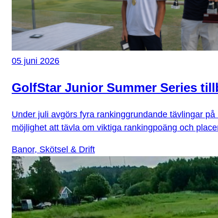
05 juni 2026
GolfStar Junior Summer Series tillb
Under juli avgörs fyra rankinggrundande tävlingar på K
möjlighet att tävla om viktiga rankingpoäng och placer
Banor, Skötsel & Drift