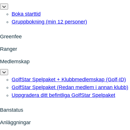
Boka starttid
Gruppbokning (min 12 personer)
Greenfee
Ranger
Medlemskap
GolfStar Spelpaket + Klubbmedlemskap (Golf-ID)
GolfStar Spelpaket (Redan medlem i annan klubb)
Uppgradera ditt befintliga GolfStar Spelpaket
Banstatus
Anläggningar