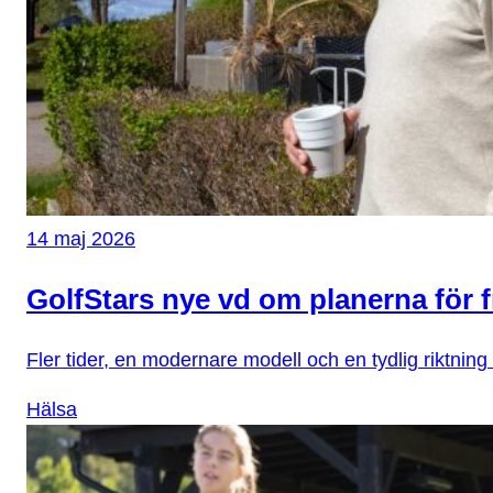
14 maj 2026
GolfStars nye vd om planerna för 
Fler tider, en modernare modell och en tydlig riktnin
Hälsa