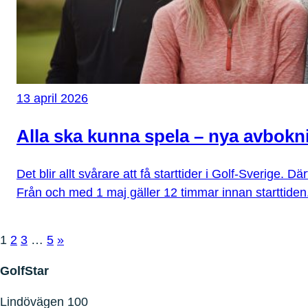
13 april 2026
Alla ska kunna spela – nya avbokn
Det blir allt svårare att få starttider i Golf-Sverige. D
Från och med 1 maj gäller 12 timmar innan starttiden
Sidnumrering
1
2
3
…
5
»
för
GolfStar
inlägg
Lindövägen 100