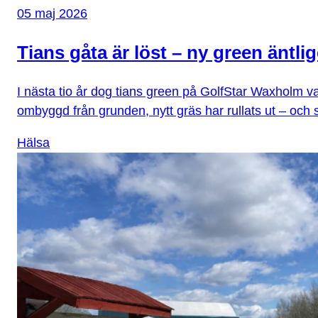
05 maj 2026
Tians gåta är löst – ny green äntli
I nästa tio år dog tians green på GolfStar Waxholm var
ombyggd från grunden, nytt gräs har rullats ut – och 
Hälsa