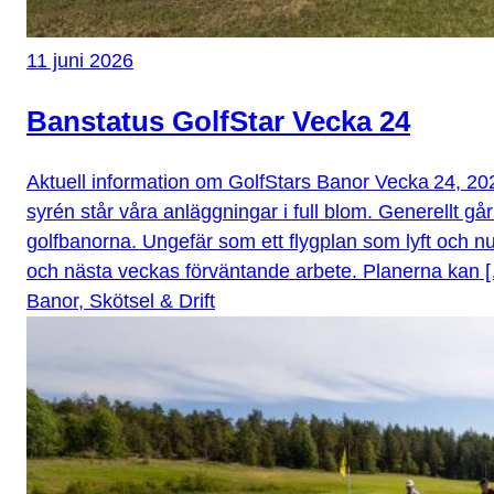
11 juni 2026
Banstatus GolfStar Vecka 24
Aktuell information om GolfStars Banor Vecka 24, 2
syrén står våra anläggningar i full blom. Generellt går
golfbanorna. Ungefär som ett flygplan som lyft och n
och nästa veckas förväntande arbete. Planerna kan 
Banor, Skötsel & Drift