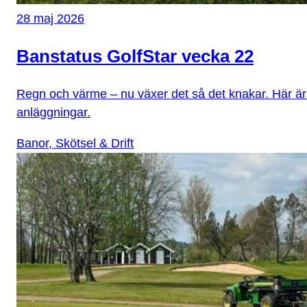
28 maj 2026
Banstatus GolfStar vecka 22
Regn och värme – nu växer det så det knakar. Här är
anläggningar.
Banor, Skötsel & Drift