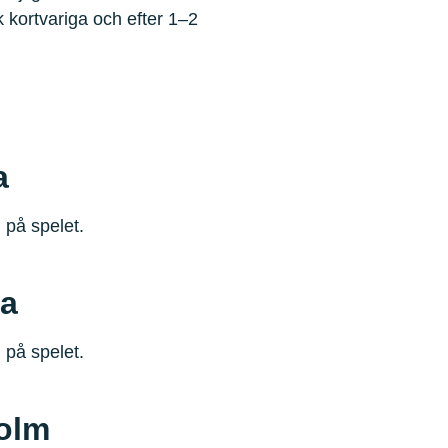
 kortvariga och efter 1–2
a
 på spelet.
a
 på spelet.
olm