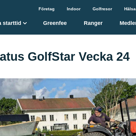
Företag
Indoor
Golfresor
Hälsa
 starttid
Greenfee
Ranger
Medle
atus GolfStar Vecka 24