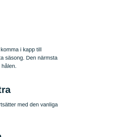
 komma i kapp till
ta säsong. Den närmsta
m hålen.
tra
rtsätter med den vanliga
n