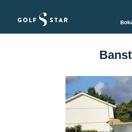
Boka
Banst