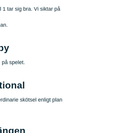
 tar sig bra. Vi siktar på
nan.
by
 på spelet.
tional
dinarie skötsel enligt plan
ängen