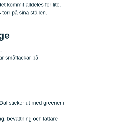
t kommit alldeles för lite.
torr på sina ställen.
ge
.
par småfläckar på
Dal sticker ut med greener i
, bevattning och lättare