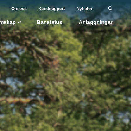
Om oss
Kundsupport
Nyheter
mskap
Banstatus
Anläggningar