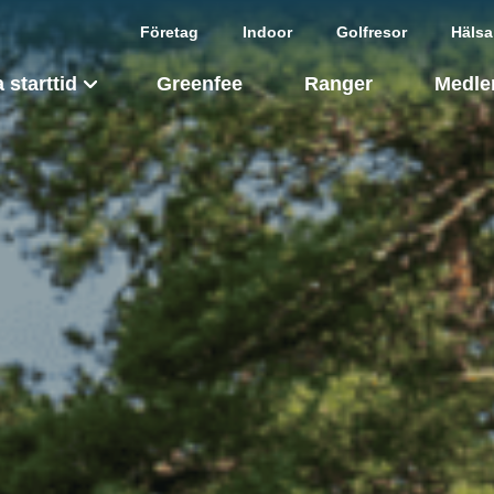
Företag
Indoor
Golfresor
Hälsa
 starttid
Greenfee
Ranger
Medle