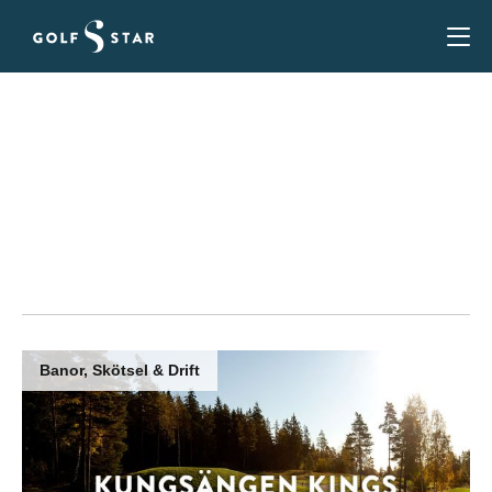
Aktuellt
Här hittar du aktuella nyheter, erbjudanden med
mera från GolfStar och våra samarbetspartners.
Banor, Skötsel & Drift