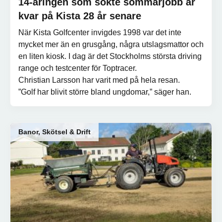
14-åringen som sökte sommarjobb är
kvar på Kista 28 år senare
När Kista Golfcenter invigdes 1998 var det inte
mycket mer än en grusgång, några utslagsmattor och
en liten kiosk. I dag är det Stockholms största driving
range och testcenter för Toptracer.
Christian Larsson har varit med på hela resan.
”Golf har blivit större bland ungdomar,” säger han.
Banor, Skötsel & Drift