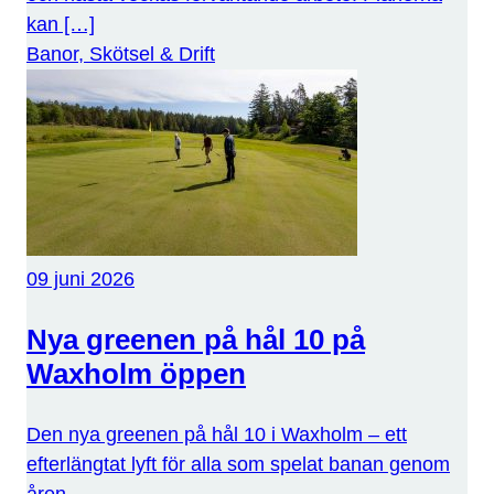
kan […]
Banor, Skötsel & Drift
09 juni 2026
Nya greenen på hål 10 på
Waxholm öppen
Den nya greenen på hål 10 i Waxholm – ett
efterlängtat lyft för alla som spelat banan genom