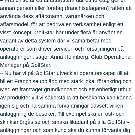
– Franchise är ett affärssystem där ett företag ger en
annan person eller företag (franchisetagaren) rätten att
använda dess affärsnamn, varumärken och
affärsmodell för att bedriva en verksamhet enligt ett
visst koncept. GolfStar har under flera år använt en
variant av detta system där vi samarbetar med
operatörer som driver servicen och försäljningen på
anläggningen, säger Anna Holmberg, Club Operational
Manager på GolfStar.
– Nu har vi på GolfStar utvecklat operatörskapet till att
bli ett Franchiseupplägg med stark lokal förankring och.
Med ett framtaget grundkoncept och ett enhetligt utbud
av produkter vill vi säkerställa att besökarna kan känna
igen sig och ha samma förväntningar oavsett vilken
anläggning de besöker. Till exempel ska en ost- och
skinksmörgås se och smaka likadant på alla GolfStar-
anläggningar och som kund ska du kunna förvänta dig