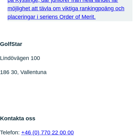
på Kyssinge, där juniorer från hela landet får
möjlighet att tävla om viktiga rankingpoäng och
placeringar i seriens Order of Merit.
GolfStar
Lindövägen 100
186 30, Vallentuna
Kontakta oss
Telefon:
+46 (0) 770 22 00 00