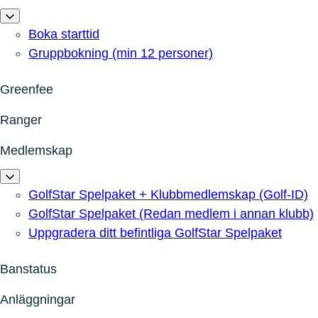
Boka starttid
Gruppbokning (min 12 personer)
Greenfee
Ranger
Medlemskap
GolfStar Spelpaket + Klubbmedlemskap (Golf-ID)
GolfStar Spelpaket (Redan medlem i annan klubb)
Uppgradera ditt befintliga GolfStar Spelpaket
Banstatus
Anläggningar