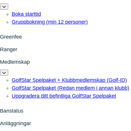
Boka starttid
Gruppbokning (min 12 personer)
Greenfee
Ranger
Medlemskap
GolfStar Spelpaket + Klubbmedlemskap (Golf-ID)
GolfStar Spelpaket (Redan medlem i annan klubb)
Uppgradera ditt befintliga GolfStar Spelpaket
Banstatus
Anläggningar