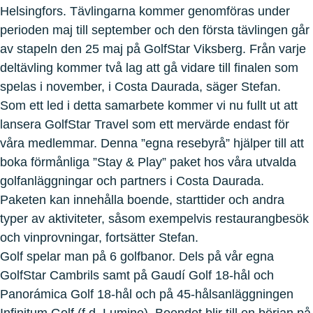
Helsingfors. Tävlingarna kommer genomföras under
perioden maj till september och den första tävlingen går
av stapeln den 25 maj på GolfStar Viksberg. Från varje
deltävling kommer två lag att gå vidare till finalen som
spelas i november, i Costa Daurada, säger Stefan.
Som ett led i detta samarbete kommer vi nu fullt ut att
lansera GolfStar Travel som ett mervärde endast för
våra medlemmar. Denna ”egna resebyrå” hjälper till att
boka förmånliga ”Stay & Play” paket hos våra utvalda
golfanläggningar och partners i Costa Daurada.
Paketen kan innehålla boende, starttider och andra
typer av aktiviteter, såsom exempelvis restaurangbesök
och vinprovningar, fortsätter Stefan.
Golf spelar man på 6 golfbanor. Dels på vår egna
GolfStar Cambrils samt på Gaudí Golf 18-hål och
Panorámica Golf 18-hål och på 45-hålsanläggningen