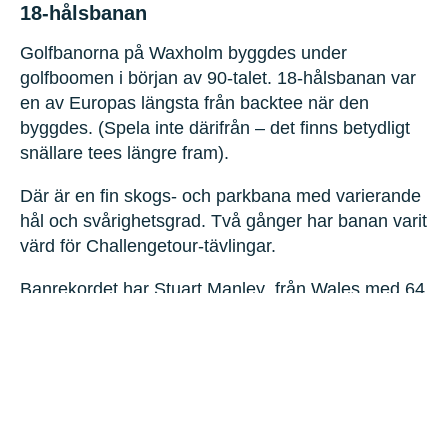
18-hålsbanan
Golfbanorna på Waxholm byggdes under
golfboomen i början av 90-talet. 18-hålsbanan var
en av Europas längsta från backtee när den
byggdes. (Spela inte därifrån – det finns betydligt
snällare tees längre fram).
Där är en fin skogs- och parkbana med varierande
hål och svårighetsgrad. Två gånger har banan varit
värd för Challengetour-tävlingar.
Banrekordet har Stuart Manley från Wales med 64
slag (7 sep 2007).
Banguide
Slopetabeller