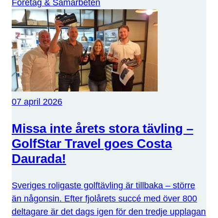
Företag & Samarbeten
07 april 2026
Missa inte årets stora tävling –
GolfStar Travel goes Costa
Daurada!
Sveriges roligaste golftävling är tillbaka – större
än någonsin. Efter fjolårets succé med över 800
deltagare är det dags igen för den tredje upplagan