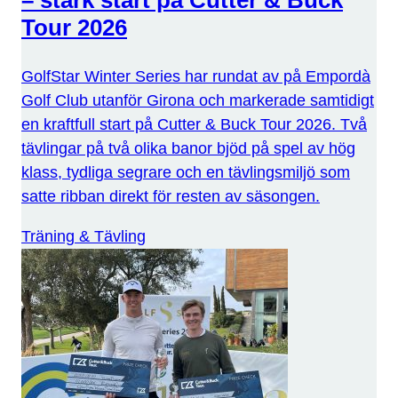
– stark start på Cutter & Buck
Tour 2026
GolfStar Winter Series har rundat av på Empordà
Golf Club utanför Girona och markerade samtidigt
en kraftfull start på Cutter & Buck Tour 2026. Två
tävlingar på två olika banor bjöd på spel av hög
klass, tydliga segrare och en tävlingsmiljö som
satte ribban direkt för resten av säsongen.
Träning & Tävling