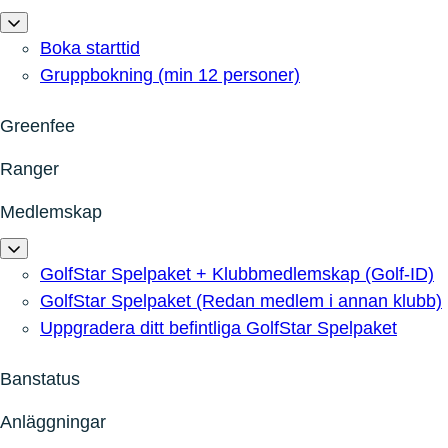
Boka starttid
Gruppbokning (min 12 personer)
Greenfee
Ranger
Medlemskap
GolfStar Spelpaket + Klubbmedlemskap (Golf-ID)
GolfStar Spelpaket (Redan medlem i annan klubb)
Uppgradera ditt befintliga GolfStar Spelpaket
Banstatus
Anläggningar