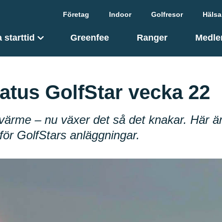
Företag
Indoor
Golfresor
Hälsa
 starttid
Greenfee
Ranger
Medle
atus GolfStar vecka 22
värme – nu växer det så det knakar. Här ä
för GolfStars anläggningar.