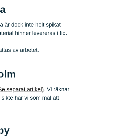
a
 är dock inte helt spikat
erial hinner levereras i tid.
ttas av arbetet.
olm
Se separat artikel)
. Vi räknar
 sikte har vi som mål att
by