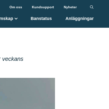
Om oss
Kundsupport
Nyheter
mskap
Banstatus
Anläggningar
r veckans