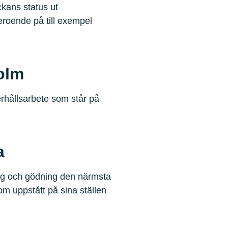
kans status ut
eroende på till exempel
olm
erhållsarbete som står på
a
ing och gödning den närmsta
om uppstått på sina ställen