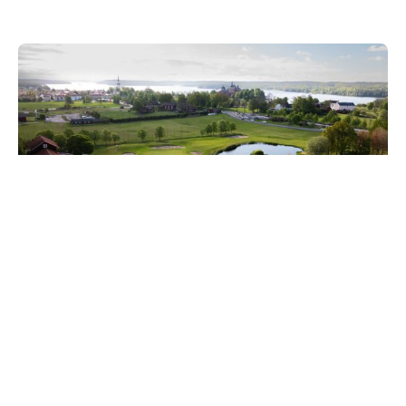
BRA BANAN I SÖDERMANLAND.
18-hålsbanan
GolfStar Gripsholm är ritad av Bengt Lorichs. Den
öppnade 1992, är par 72 och mäter 5 644 meter