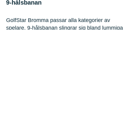
9-hålsbanan
GolfStar Bromma passar alla kategorier av
spelare. 9-hålsbanan slingrar sig bland lummiga
kolonilottområden och mysiga promenadvägar
med Bromma flygplats som bakgrund.
Närheten till Stockholm city gör GolfStar Bromma
till en attraktiv bana att spela framförallt om man
har dåligt med tid och endast vill spela 9-hål utan
att stressa.
Banguide
Slopetabeller