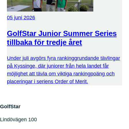
05 juni 2026
GolfStar Junior Summer Series
tillbaka för tredje året
Under juli avgörs fyra rankinggrundande tävlingar
på Kyssinge, där juniorer från hela landet får
möjlighet att tävla om viktiga rankingpoäng och
placeringar i seriens Order of Merit.
GolfStar
Lindövägen 100