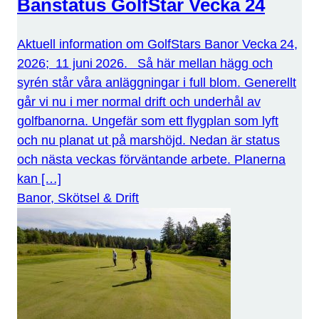
Banstatus GolfStar Vecka 24
Aktuell information om GolfStars Banor Vecka 24,
2026; 11 juni 2026. Så här mellan hägg och
syrén står våra anläggningar i full blom. Generellt
går vi nu i mer normal drift och underhål av
golfbanorna. Ungefär som ett flygplan som lyft
och nu planat ut på marshöjd. Nedan är status
och nästa veckas förväntande arbete. Planerna
kan […]
Banor, Skötsel & Drift