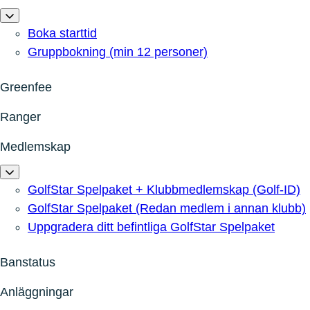
Boka starttid
Gruppbokning (min 12 personer)
Greenfee
Ranger
Medlemskap
GolfStar Spelpaket + Klubbmedlemskap (Golf-ID)
GolfStar Spelpaket (Redan medlem i annan klubb)
Uppgradera ditt befintliga GolfStar Spelpaket
Banstatus
Anläggningar