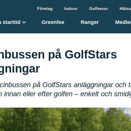
Företag
Indoor
Golfresor
Hälsa
 starttid
Greenfee
Ranger
Medle
nbussen på GolfStars
gningar
inbussen på GolfStars anläggningar och t
 innan eller efter golfen – enkelt och smidi