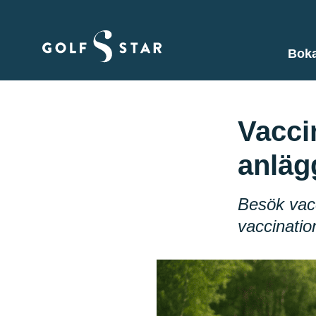
Boka
Vacci
anläg
Besök vacc
vaccination