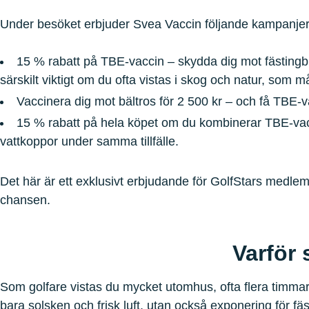
Under besöket erbjuder Svea Vaccin följande kampanj
15 % rabatt på TBE-vaccin – skydda dig mot fästingb
särskilt viktigt om du ofta vistas i skog och natur, som m
Vaccinera dig mot bältros för 2 500 kr – och få TBE-v
15 % rabatt på hela köpet om du kombinerar TBE-va
vattkoppor under samma tillfälle.
Det här är ett exklusivt erbjudande för GolfStars medlemma
chansen.
Varför 
Som golfare vistas du mycket utomhus, ofta flera timmar 
bara solsken och frisk luft, utan också exponering för fäs