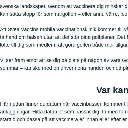
svenska landskapet. Genom att vaccinera dig minskar d
kan sätta stopp för sommargolfen – eller ännu värre, leda 
Att Svea Vaccins mobila vaccinationsklinik kommer till vå
ta hand om hälsan utan att det stör dina golfplaner. Det är
löfte till dig som medlem: att göra golfen både mer till
Vi ser fram emot att se dig på plats på någon av våra Go
sommar – kanske med en driver i ena handen och ett pl
Var ka
Här nedan finner du datum när vaccinbussen kommer till
anläggningar. Hitta datumet som passar dig, ta med fam
starttid och passa på att vaccinera er innan eller efter er