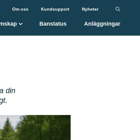
Om oss
Kundsupport
Nyheter
mskap
Banstatus
Anläggningar
a din
gt.