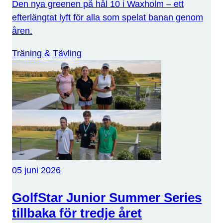
Den nya greenen på hål 10 i Waxholm – ett
efterlängtat lyft för alla som spelat banan genom
åren.
Träning & Tävling
05 juni 2026
GolfStar Junior Summer Series
tillbaka för tredje året