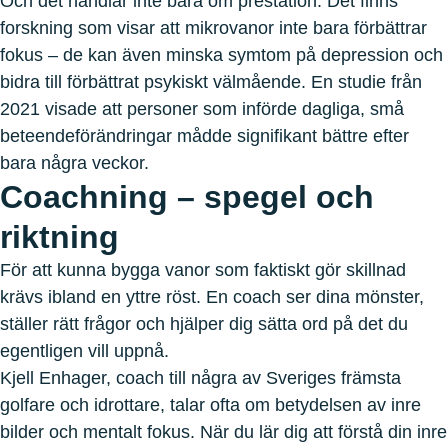
Och det handlar inte bara om prestation. Det finns
forskning som visar att mikrovanor inte bara förbättrar
fokus – de kan även minska symtom på depression och
bidra till förbättrat psykiskt välmående. En studie från
2021 visade att personer som införde dagliga, små
beteendeförändringar mådde signifikant bättre efter
bara några veckor.
Coachning – spegel och
riktning
För att kunna bygga vanor som faktiskt gör skillnad
krävs ibland en yttre röst. En coach ser dina mönster,
ställer rätt frågor och hjälper dig sätta ord på det du
egentligen vill uppnå.
Kjell Enhager, coach till några av Sveriges främsta
golfare och idrottare, talar ofta om betydelsen av inre
bilder och mentalt fokus. När du lär dig att förstå din inre