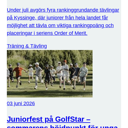
Under juli avgörs fyra rankinggrundande tävlingar
på Kyssinge, där juniorer från hela landet får
möjlighet att tävla om viktiga rankingpoäng och
placeringar i seriens Order of Merit.
Träning & Tävling
03 juni 2026
Juniorfest på GolfStar –