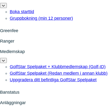
Boka starttid
Gruppbokning (min 12 personer)
Greenfee
Ranger
Medlemskap
GolfStar Spelpaket + Klubbmedlemskap (Golf-ID)
GolfStar Spelpaket (Redan medlem i annan klubb)
Uppgradera ditt befintliga GolfStar Spelpaket
Banstatus
Anläggningar