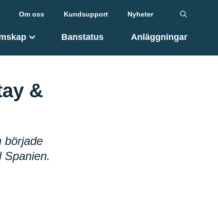
Om oss
Kundsupport
Nyheter
mskap
Banstatus
Anläggningar
tay &
n började
l Spanien.