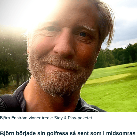
Björn Enström vinner tredje Stay & Play-paketet
Björn började sin golfresa så sent som i midsomras 