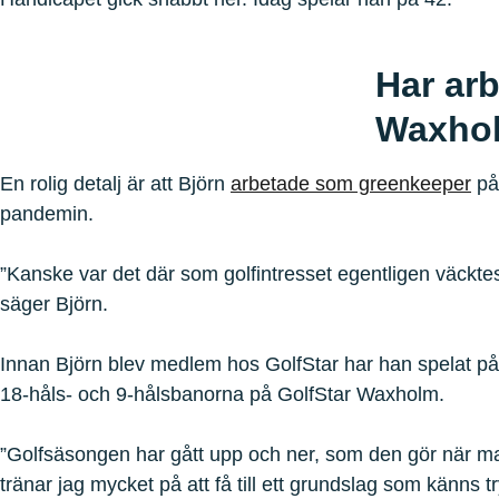
Har ar
Waxho
En rolig detalj är att Björn
arbetade som greenkeeper
på
pandemin.
”Kanske var det där som golfintresset egentligen väcktes, 
säger Björn.
Innan Björn blev medlem hos GolfStar har han spelat p
18-håls- och 9-hålsbanorna på GolfStar Waxholm.
”Golfsäsongen har gått upp och ner, som den gör när ma
tränar jag mycket på att få till ett grundslag som känns t