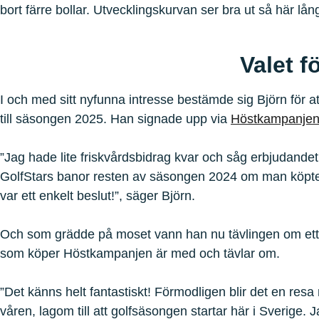
bort färre bollar. Utvecklingskurvan ser bra ut så här lån
Valet 
I och med sitt nyfunna intresse bestämde sig Björn för a
till säsongen 2025. Han signade upp via
Höstkampanje
”Jag hade lite friskvårdsbidrag kvar och såg erbjudandet 
GolfStars banor resten av säsongen 2024 om man köpt
var ett enkelt beslut!”, säger Björn.
Och som grädde på moset vann han nu tävlingen om ett
som köper Höstkampanjen är med och tävlar om.
”Det känns helt fantastiskt! Förmodligen blir det en resa 
våren, lagom till att golfsäsongen startar här i Sverige. J