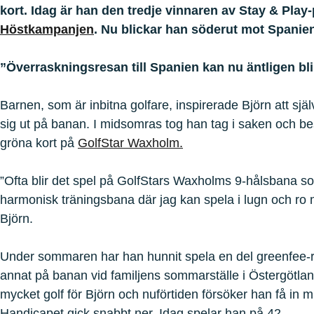
kort. Idag är han den tredje vinnaren av Stay & Pla
Höstkampanjen
. Nu blickar han söderut mot Spanie
”Överraskningsresan till Spanien kan nu äntligen bli 
Barnen, som är inbitna golfare, inspirerade Björn att sjä
sig ut på banan. I midsomras tog han tag i saken och best
gröna kort på
GolfStar Waxholm.
”Ofta blir det spel på GolfStars Waxholms 9-hålsbana so
harmonisk träningsbana där jag kan spela i lugn och ro 
Björn.
Under sommaren har han hunnit spela en del greenfee-r
annat på banan vid familjens sommarställe i Östergötla
mycket golf för Björn och nuförtiden försöker han få in m
Handicapet gick snabbt ner. Idag spelar han på 42.