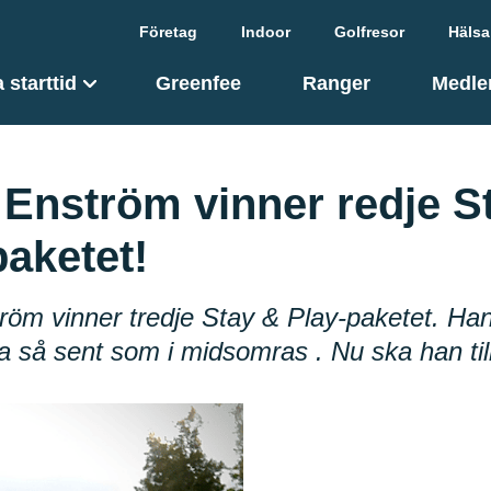
Företag
Indoor
Golfresor
Hälsa
 starttid
Greenfee
Ranger
Medle
 Enström vinner redje S
paketet!
röm vinner tredje Stay & Play-paketet. Ha
sa så sent som i midsomras . Nu ska han til