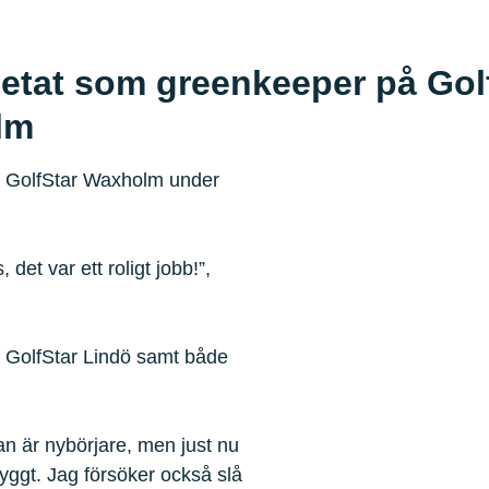
betat som greenkeeper på Gol
lm
 GolfStar Waxholm under
det var ett roligt jobb!”,
å GolfStar Lindö samt både
n är nybörjare, men just nu
ryggt. Jag försöker också slå