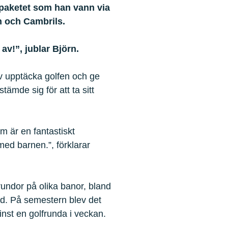
y-paketet som han vann via
n och Cambrils.
av!”, jublar Björn.
lv upptäcka golfen och ge
ämde sig för att ta sitt
m är en fantastiskt
med barnen.”, förklarar
undor på olika banor, bland
nd. På semestern blev det
inst en golfrunda i veckan.