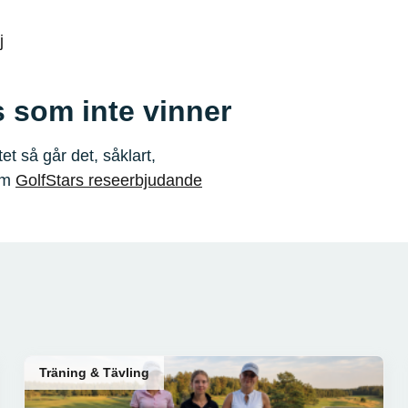
j
s som inte vinner
t så går det, såklart,
 om
GolfStars reseerbjudande
Träning & Tävling