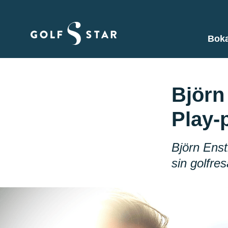
Boka
Björn
Play-
Björn Enst
sin golfre