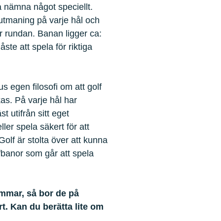
a nämna något speciellt.
 utmaning på varje hål och
 rundan. Banan ligger ca:
ste att spela för riktiga
s egen filosofi om att golf
kas. På varje hål har
t utifrån sitt eget
ler spela säkert för att
lf är stolta över att kunna
fbanor som går att spela
emmar, så bor de på
t. Kan du berätta lite om