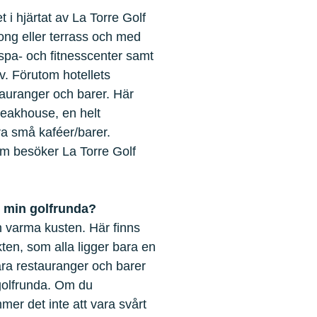
t i hjärtat av La Torre Golf
ong eller terrass och med
t spa- och fitnesscenter samt
v. Förutom hotellets
stauranger och barer. Här
Steakhouse, en helt
a små kaféer/barer.
om besöker La Torre Golf
at min golfrunda?
n varma kusten. Här finns
ten, som alla ligger bara en
ara restauranger och barer
 golfrunda. Om du
mer det inte att vara svårt