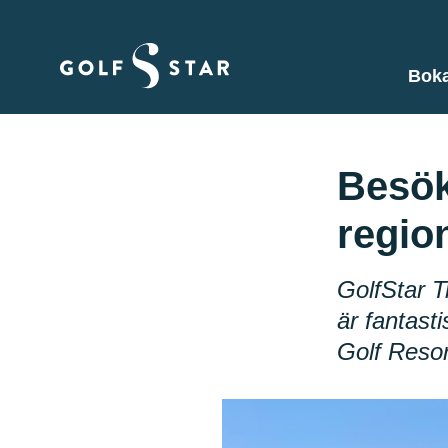
Boka
Besök
regio
GolfStar T
är fantast
Golf Resor