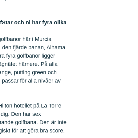
Star och ni har fyra olika
golfbanor här i Murcia
h den fjärde banan, Alhama
a fyra golfbanor ligger
vägnätet härnere. På alla
ange, putting green och
passar för alla nivåer av
Hilton hotellet på La Torre
 dig. Den har sex
nande golfbana. Den är inte
kt för att göra bra score.