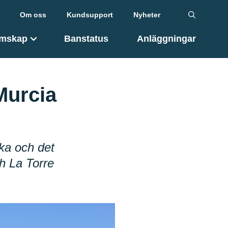
Om oss
Kundsupport
Nyheter
mskap
Banstatus
Anläggningar
Murcia
aka och det
ch La Torre