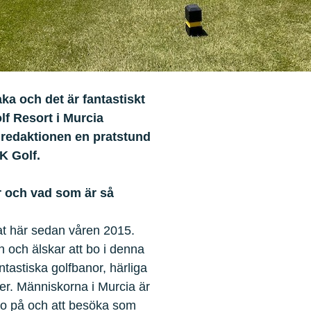
aka och det är fantastiskt
lf Resort i Murcia
 redaktionen en pratstund
K Golf.
är och vad som är så
at här sedan våren 2015.
n och älskar att bo i denna
tastiska golfbanor, härliga
er. Människorna i Murcia är
 bo på och att besöka som