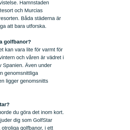
n vistelse. Hamnstaden
 Resort och Murcias
 resorten. Båda städerna är
ga att bara utforska.
ra golfbanor?
 kan vara lite för varmt för
ntern och våren är vädret i
 av Spanien. Även under
en genomsnittliga
en ligger genomsnitts
tar?
orde du göra det inom kort.
bjuder dig som GolfStar
otroliga golfbanor, i ett