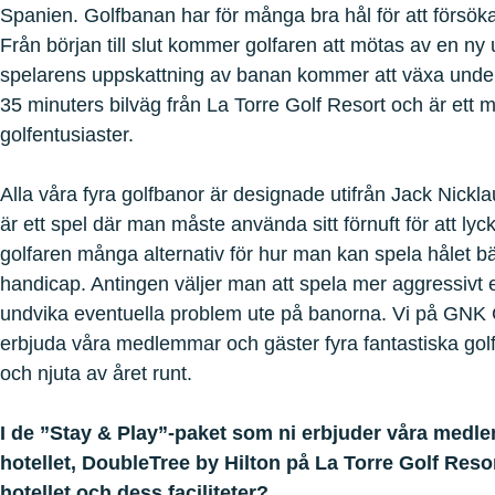
Spanien. Golfbanan har för många bra hål för att försök
Från början till slut kommer golfaren att mötas av en ny
spelarens uppskattning av banan kommer att växa under
35 minuters bilväg från La Torre Golf Resort och är ett må
golfentusiaster.
Alla våra fyra golfbanor är designade utifrån Jack Nicklau
är ett spel där man måste använda sitt förnuft för att lyc
golfaren många alternativ för hur man kan spela hålet bäs
handicap. Antingen väljer man att spela mer aggressivt el
undvika eventuella problem ute på banorna. Vi på GNK Go
erbjuda våra medlemmar och gäster fyra fantastiska gol
och njuta av året runt.
I de ”Stay & Play”-paket som ni erbjuder våra medl
hotellet, DoubleTree by Hilton på La Torre Golf Resor
hotellet och dess faciliteter?