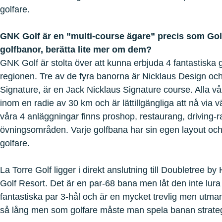
golfare.
GNK Golf är en ”multi-course ägare” precis som Golf
golfbanor, berätta lite mer om dem?
GNK Golf är stolta över att kunna erbjuda 4 fantastiska 
regionen. Tre av de fyra banorna är Nicklaus Design oc
Signature, är en Jack Nicklaus Signature course. Alla vår
inom en radie av 30 km och är lättillgängliga att nå via 
våra 4 anläggningar finns proshop, restaurang, driving-r
övningsområden. Varje golfbana har sin egen layout och 
golfare.
La Torre Golf ligger i direkt anslutning till Doubletree by 
Golf Resort. Det är en par-68 bana men låt den inte lura
fantastiska par 3-hål och är en mycket trevlig men utma
så lång men som golfare måste man spela banan strategis