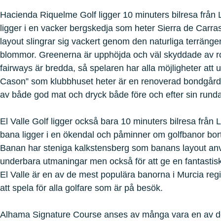
Hacienda Riquelme Golf ligger 10 minuters bilresa från 
ligger i en vacker bergskedja som heter Sierra de Carra
layout slingrar sig vackert genom den naturliga terrängen
blommor. Greenerna är upphöjda och väl skyddade av 
fairways är bredda, så spelaren har alla möjligheter att
Cason” som klubbhuset heter är en renoverad bondgård 
av både god mat och dryck både före och efter sin runda
El Valle Golf ligger också bara 10 minuters bilresa från
bana ligger i en ökendal och påminner om golfbanor bort
Banan har steniga kalkstensberg som banans layout använ
underbara utmaningar men också för att ge en fantastisk
El Valle är en av de mest populära banorna i Murcia reg
att spela för alla golfare som är på besök.
Alhama Signature Course anses av många vara en av de