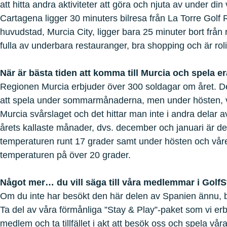
att hitta andra aktiviteter att göra och njuta av under di
Cartagena ligger 30 minuters bilresa från La Torre Golf
huvudstad, Murcia City, ligger bara 25 minuter bort från
fulla av underbara restauranger, bra shopping och är roli
När är bästa tiden att komma till Murcia och spela e
Regionen Murcia erbjuder över 300 soldagar om året. Det
att spela under sommarmånaderna, men under hösten, vi
Murcia svårslaget och det hittar man inte i andra delar
årets kallaste månader, dvs. december och januari är d
temperaturen runt 17 grader samt under hösten och vår
temperaturen på över 20 grader.
Något mer… du vill säga till våra medlemmar i GolfS
Om du inte har besökt den här delen av Spanien ännu, b
Ta del av våra förmånliga ”Stay & Play”-paket som vi er
medlem och ta tillfället i akt att besök oss och spela våra 