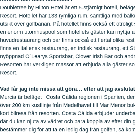
Doubletree by Hilton Hotel är ett 5-stjärnigt hotell, beläge
Resort. Hotellet har 133 rymliga rum, samtliga med balk
utsikt över golfbanan. På hotellet finns också ett otrolig
en enorm utomhuspool som hotellets gäster kan nyttja a
huvudrestaurang och bar finns också ett flertal olika re
finns en italiensk restaurang, en indisk restaurang, ett 
nyöppnad O´Learys Sportsbar, Clover Irish Bar och andr
Resorten har verkligen massor att erbjuda alla gäster s
Resort.
Vad får jag inte missa att göra… efter att jag avslut
Murcia är beläget i Costa Cálida regionen i Spanien, de
över 200 km kustlinje från Medelhavet till Mar Menor buk
kort bilresa från resorten. Costa Cálida erbjuder underb
där du kan njuta av vädret och bara koppla av efter din
bestämmer dig för att ta en ledig dag från golfen, så kom