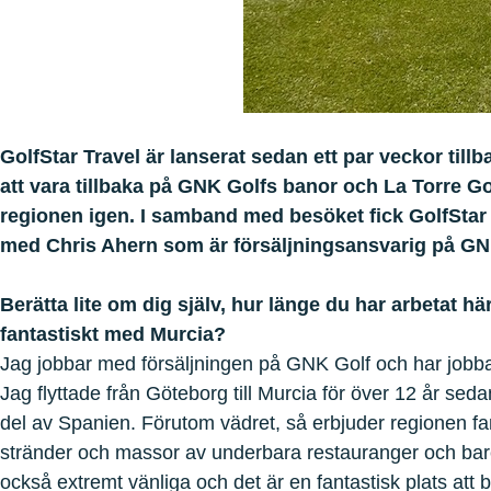
GolfStar Travel är lanserat sedan ett par veckor tillb
att vara tillbaka på GNK Golfs banor och La Torre Go
regionen igen. I samband med besöket fick GolfStar
med Chris Ahern som är försäljningsansvarig på GN
Berätta lite om dig själv, hur länge du har arbetat h
fantastiskt med Murcia?
Jag jobbar med försäljningen på GNK Golf och har jobb
Jag flyttade från Göteborg till Murcia för över 12 år seda
del av Spanien. Förutom vädret, så erbjuder regionen fan
stränder och massor av underbara restauranger och bar
också extremt vänliga och det är en fantastisk plats att