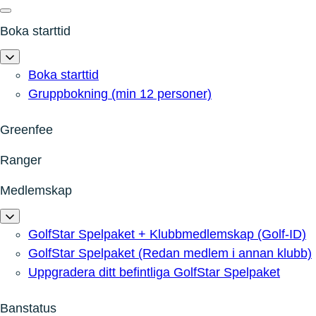
Boka starttid
Boka starttid
Gruppbokning (min 12 personer)
Greenfee
Ranger
Medlemskap
GolfStar Spelpaket + Klubbmedlemskap (Golf-ID)
GolfStar Spelpaket (Redan medlem i annan klubb)
Uppgradera ditt befintliga GolfStar Spelpaket
Banstatus