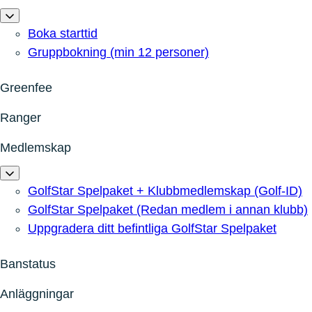
Boka starttid
Gruppbokning (min 12 personer)
Greenfee
Ranger
Medlemskap
GolfStar Spelpaket + Klubbmedlemskap (Golf-ID)
GolfStar Spelpaket (Redan medlem i annan klubb)
Uppgradera ditt befintliga GolfStar Spelpaket
Banstatus
Anläggningar