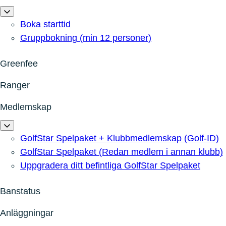
Boka starttid
Gruppbokning (min 12 personer)
Greenfee
Ranger
Medlemskap
GolfStar Spelpaket + Klubbmedlemskap (Golf-ID)
GolfStar Spelpaket (Redan medlem i annan klubb)
Uppgradera ditt befintliga GolfStar Spelpaket
Banstatus
Anläggningar