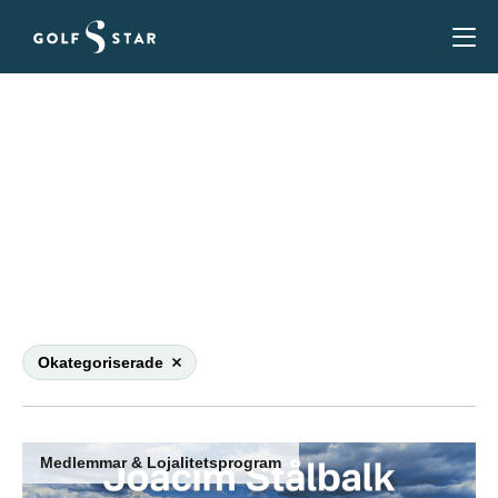
Okategoriserade
Denna katergori används bara om det inte finns
någon annan som passa om golf Mest Golf För
Pengarna
Okategoriserade
Medlemmar & Lojalitetsprogram