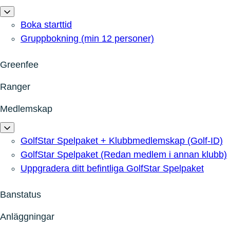
Boka starttid
Gruppbokning (min 12 personer)
Greenfee
Ranger
Medlemskap
GolfStar Spelpaket + Klubbmedlemskap (Golf-ID)
GolfStar Spelpaket (Redan medlem i annan klubb)
Uppgradera ditt befintliga GolfStar Spelpaket
Banstatus
Anläggningar