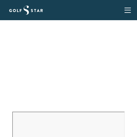
International / 18 hål
Sök efter lediga tider på våra golfbanor. Observera
att du måste skapa ett konto i Sweetspot innan du
kan boka starttid. Du kan även boka direkt i
Sweetspot appen