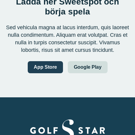
Ladda ner Sweetspot och
börja spela
Sed vehicula magna at lacus interdum, quis laoreet
nulla condimentum. Aliquam erat volutpat. Cras et
nulla in turpis consectetur suscipit. Vivamus
lobortis, risus sit amet cursus tincidunt.
App Store
Google Play