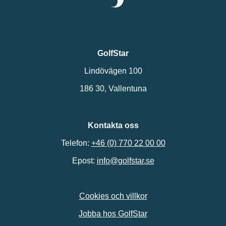
GolfStar
Lindövägen 100
186 30, Vallentuna
Kontakta oss
Telefon:
+46 (0) 770 22 00 00
Epost:
info@golfstar.se
Cookies och villkor
Jobba hos GolfStar