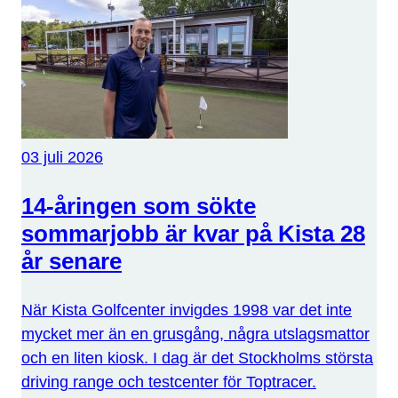
03 juli 2026
14-åringen som sökte
sommarjobb är kvar på Kista 28
år senare
När Kista Golfcenter invigdes 1998 var det inte
mycket mer än en grusgång, några utslagsmattor
och en liten kiosk. I dag är det Stockholms största
driving range och testcenter för Toptracer.