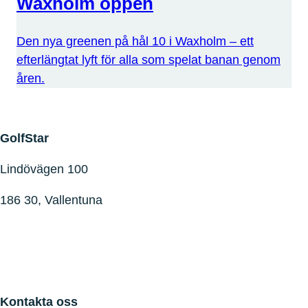
Waxholm öppen
Den nya greenen på hål 10 i Waxholm – ett
efterlängtat lyft för alla som spelat banan genom
åren.
GolfStar
Lindövägen 100
186 30, Vallentuna
Kontakta oss