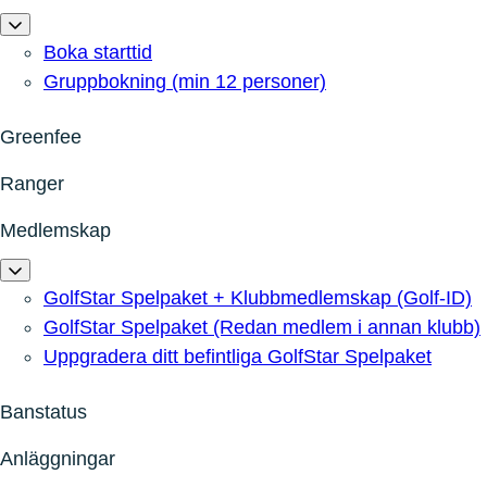
Boka starttid
Gruppbokning (min 12 personer)
Greenfee
Ranger
Medlemskap
GolfStar Spelpaket + Klubbmedlemskap (Golf-ID)
GolfStar Spelpaket (Redan medlem i annan klubb)
Uppgradera ditt befintliga GolfStar Spelpaket
Banstatus
Anläggningar