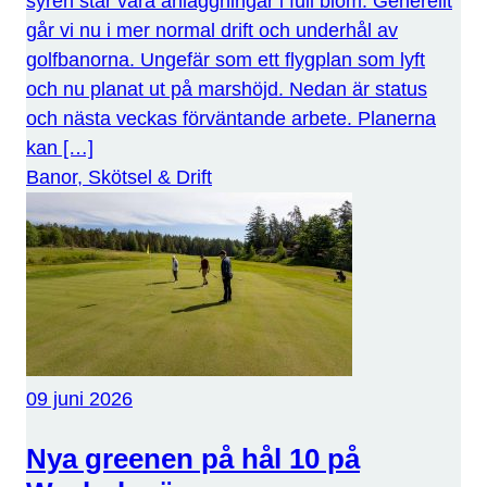
syrén står våra anläggningar i full blom. Generellt
går vi nu i mer normal drift och underhål av
golfbanorna. Ungefär som ett flygplan som lyft
och nu planat ut på marshöjd. Nedan är status
och nästa veckas förväntande arbete. Planerna
kan […]
Banor, Skötsel & Drift
09 juni 2026
Nya greenen på hål 10 på