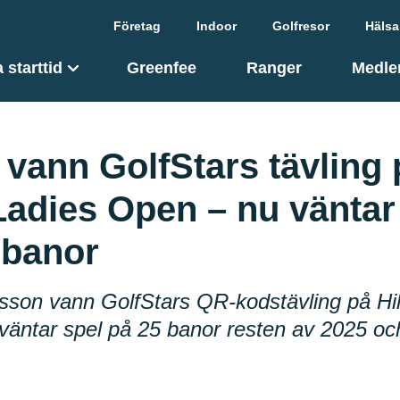
Företag
Indoor
Golfresor
Hälsa
 starttid
Greenfee
Ranger
Medle
p vann GolfStars tävling 
 Ladies Open – nu väntar
 banor
lsson vann GolfStars QR-kodstävling på Hil
äntar spel på 25 banor resten av 2025 oc