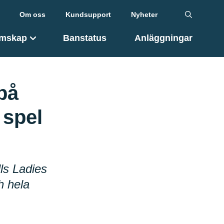
Om oss
Kundsupport
Nyheter
mskap
Banstatus
Anläggningar
på
 spel
ls Ladies
h hela