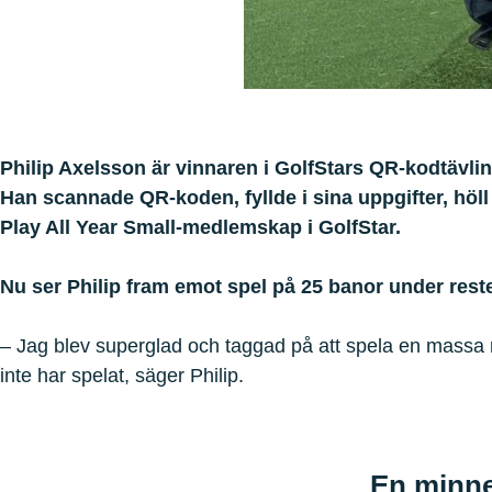
Philip Axelsson är vinnaren i GolfStars QR-kodtävlin
Han scannade QR-koden, fyllde i sina uppgifter, höl
Play All Year Small-medlemskap i GolfStar.
Nu ser Philip fram emot spel på 25 banor under rest
– Jag blev superglad och taggad på att spela en massa
inte har spelat, säger Philip.
En minne