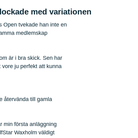
 lockade med variationen
es Open tvekade han inte en
h samma medlemskap
som är i bra skick. Sen har
vore ju perfekt att kunna
 återvända till gamla
ar min första anläggning
lfStar Waxholm väldigt