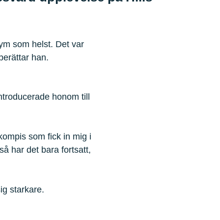
rym som helst. Det var
 berättar han.
introducerade honom till
 kompis som fick in mig i
å har det bara fortsatt,
ig starkare.