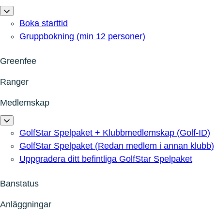
Boka starttid
Gruppbokning (min 12 personer)
Greenfee
Ranger
Medlemskap
GolfStar Spelpaket + Klubbmedlemskap (Golf-ID)
GolfStar Spelpaket (Redan medlem i annan klubb)
Uppgradera ditt befintliga GolfStar Spelpaket
Banstatus
Anläggningar