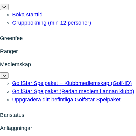
Boka starttid
Gruppbokning (min 12 personer)
Greenfee
Ranger
Medlemskap
GolfStar Spelpaket + Klubbmedlemskap (Golf-ID)
GolfStar Spelpaket (Redan medlem i annan klubb)
Uppgradera ditt befintliga GolfStar Spelpaket
Banstatus
Anläggningar