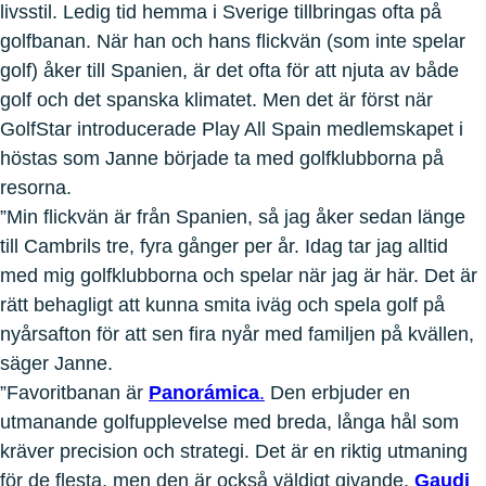
livsstil. Ledig tid hemma i Sverige tillbringas ofta på
golfbanan. När han och hans flickvän (som inte spelar
golf) åker till Spanien, är det ofta för att njuta av både
golf och det spanska klimatet. Men det är först när
GolfStar introducerade Play All Spain medlemskapet i
höstas som Janne började ta med golfklubborna på
resorna.
”Min flickvän är från Spanien, så jag åker sedan länge
till Cambrils tre, fyra gånger per år. Idag tar jag alltid
med mig golfklubborna och spelar när jag är här. Det är
rätt behagligt att kunna smita iväg och spela golf på
nyårsafton för att sen fira nyår med familjen på kvällen,
säger Janne.
”Favoritbanan är
Panorámica
.
Den erbjuder en
utmanande golfupplevelse med breda, långa hål som
kräver precision och strategi. Det är en riktig utmaning
för de flesta, men den är också väldigt givande.
Gaudi