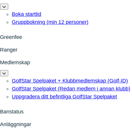
Boka starttid
Gruppbokning (min 12 personer)
Greenfee
Ranger
Medlemskap
GolfStar Spelpaket + Klubbmedlemskap (Golf-ID)
GolfStar Spelpaket (Redan medlem i annan klubb)
Uppgradera ditt befintliga GolfStar Spelpaket
Banstatus
Anläggningar