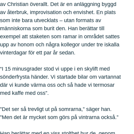
av Christian överallt. Det är en anläggning byggd
av återbruk, improvisation och envishet. En plats
som inte bara utvecklats – utan formats av
människorna som burit den. Han berättar till
exempel att staketen som ramar in området sattes
upp av honom och några kollegor under tre iskalla
vinterdagar för ett par år sedan.
“I 15 minusgrader stod vi uppe i en skylift med
sönderfrysta händer. Vi startade bilar om vartannat
där vi kunde värma oss och så hade vi termosar
med kaffe med oss”.
”Det ser så trevligt ut på somrarna,” säger han.
”Men det är mycket som görs på vintrarna också.”
Han berättar med en viss stolthet hur de, genom